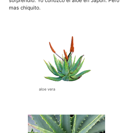
sorprendió. Yo conozco el áloe en Japón. Pero
mas chiquito.
aloe vera