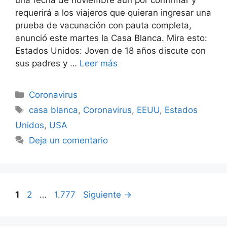
una fecha de noviembre aún por confirmar y
requerirá a los viajeros que quieran ingresar una
prueba de vacunación con pauta completa,
anunció este martes la Casa Blanca. Mira esto:
Estados Unidos: Joven de 18 años discute con
sus padres y …
Leer más
Categorías
Coronavirus
Etiquetas
casa blanca
,
Coronavirus
,
EEUU
,
Estados
Unidos
,
USA
Deja un comentario
Página
Página
Página
1
2
…
1.777
Siguiente
→