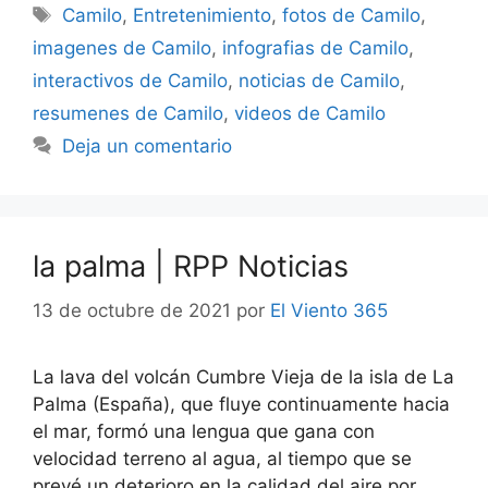
Etiquetas
Camilo
,
Entretenimiento
,
fotos de Camilo
,
imagenes de Camilo
,
infografias de Camilo
,
interactivos de Camilo
,
noticias de Camilo
,
resumenes de Camilo
,
videos de Camilo
Deja un comentario
la palma | RPP Noticias
13 de octubre de 2021
por
El Viento 365
La lava del volcán Cumbre Vieja de la isla de La
Palma (España), que fluye continuamente hacia
el mar, formó una lengua que gana con
velocidad terreno al agua, al tiempo que se
prevé un deterioro en la calidad del aire por