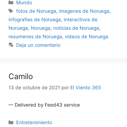
Categorías
Mundo
Etiquetas
fotos de Noruega
,
imagenes de Noruega
,
infografias de Noruega
,
interactivos de
Noruega
,
Noruega
,
noticias de Noruega
,
resumenes de Noruega
,
videos de Noruega
Deja un comentario
Camilo
13 de octubre de 2021
por
El Viento 365
— Delivered by Feed43 service
Categorías
Entretenimiento