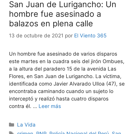
San Juan de Lurigancho: Un
hombre fue asesinado a
balazos en plena calle
13 de octubre de 2021
por
El Viento 365
Un hombre fue asesinado de varios disparos
este martes en la cuadra seis del jirón Ombues,
a la altura del paradero 15 de la avenida Las
Flores, en San Juan de Lurigancho. La víctima,
identificada como Javier Alvarado Ulloa (47), se
encontraba caminando cuando un sujeto lo
interceptó y realizó hasta cuatro disparos
contra él. …
Leer más
Categorías
La Vida
Etiquetas
crimen
,
PNP
,
Policía Nacional del Perú
,
San