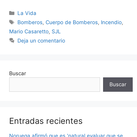
Categorías
La Vida
Etiquetas
Bomberos
,
Cuerpo de Bomberos
,
Incendio
,
Mario Casaretto
,
SJL
Deja un comentario
Buscar
Buscar
Entradas recientes
Noruega afirmó que es 'natural evaluar que se