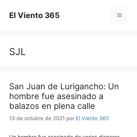
Saltar
al
El Viento 365
Menú
contenido
SJL
San Juan de Lurigancho: Un
hombre fue asesinado a
balazos en plena calle
13 de octubre de 2021
por
El Viento 365
Un hombre fue asesinado de varios disparos