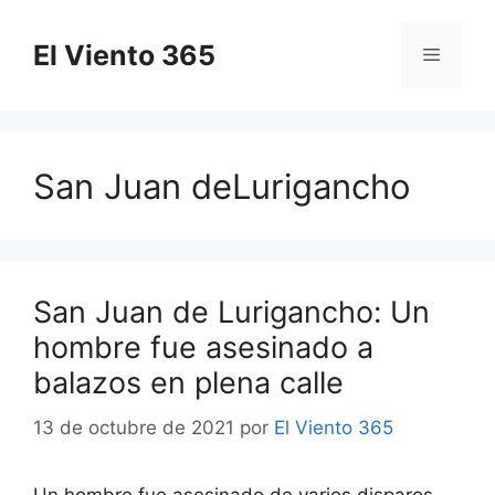
Saltar
al
El Viento 365
Menú
contenido
San Juan deLurigancho
San Juan de Lurigancho: Un
hombre fue asesinado a
balazos en plena calle
13 de octubre de 2021
por
El Viento 365
Un hombre fue asesinado de varios disparos