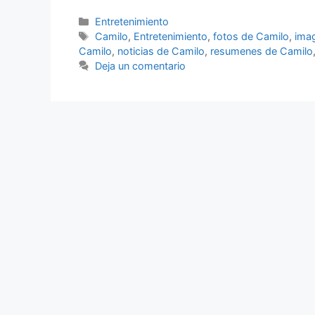
Categorías
Entretenimiento
Etiquetas
Camilo
,
Entretenimiento
,
fotos de Camilo
,
ima
Camilo
,
noticias de Camilo
,
resumenes de Camilo
Deja un comentario