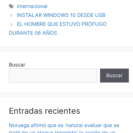
Etiquetas
internacional
INSTALAR WINDOWS 10 DESDE USB
EL HOMBRE QUE ESTUVO PRÓFUGO
DURANTE 56 AÑOS
Buscar
Buscar
Entradas recientes
Noruega afirmó que es 'natural evaluar que se
trató de un ataque terrorista' la acción de un