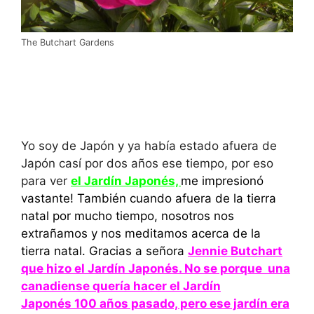
The Butchart Gardens
Yo soy de Japón y ya había estado afuera de
Japón casí por dos años ese tiempo, por eso
para ver
el Jardín Japonés,
me impresionó
vastante! También cuando afuera de la tierra
natal por mucho tiempo, nosotros nos
extrañamos y nos meditamos acerca de la
tierra natal. Gracias a señora
Jennie Butchart
que hizo el Jardín Japonés. No se porque una
canadiense quería hacer el Jardín
Japonés 100 años pasado, pero ese jardín era