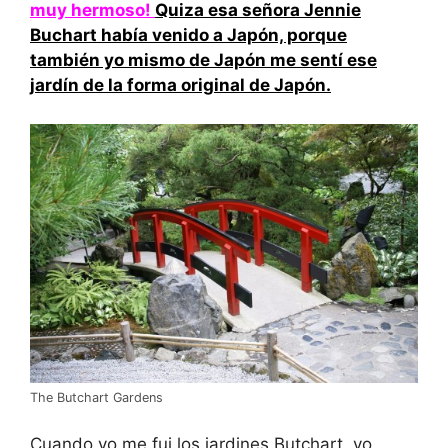
muy hermoso!
Quiza esa señora Jennie
Buchart había venido a Japón, porque
también yo mismo de Japón me sentí ese
jardín de la forma original de Japón.
The Butchart Gardens
Cuando yo me fui los jardines Butchart, yo