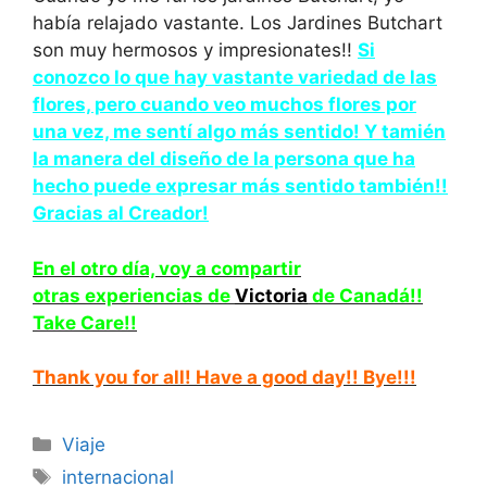
había relajado vastante. Los Jardines Butchart
son muy hermosos y impresionates!!
Si
conozco lo que hay vastante variedad de las
flores, pero cuando veo muchos flores por
una vez, me sentí algo más sentido! Y tamién
la manera del diseño de la persona que ha
hecho puede expresar más sentido también!!
Gracias al Creador!
En el otro día, voy a compartir
otras experiencias de
Victoria
de Canadá!!
Take Care!!
Thank you for all! Have a good day!! Bye!!!
Categorías
Viaje
Etiquetas
internacional