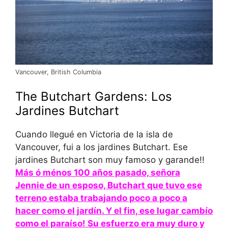
Vancouver, British Columbia
The Butchart Gardens: Los
Jardines Butchart
Cuando llegué en Victoria de la isla de
Vancouver, fui a los jardines Butchart. Ese
jardines Butchart son muy famoso y garande!!
Más ó ménos 100 años pasado, señora
Jennie de un esposo, Butchart que tuvo ese
terreno estaba trabajando poco a poco a
hacer como el jardín. Y el fin, ese lugar cambío
como el paraíso! Su esfuerzo era muy duro y