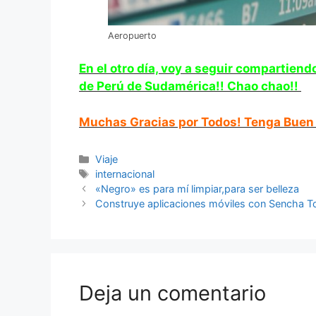
Aeropuerto
En el otro día, voy a seguir compartiend
de Perú de Sudamérica!! Chao chao!!
Muchas Gracias por Todos! Tenga Buen D
Categorías
Viaje
Etiquetas
internacional
«Negro» es para mí limpiar,para ser belleza
Construye aplicaciones móviles con Sencha T
Deja un comentario