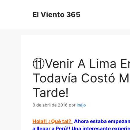
Saltar
al
El Viento 365
contenido
⑪Venir A Lima Era
Todavía Costó M
Tarde!
8 de abril de 2016
por
Inajo
Hola!! ¿Qué tal?
Ahora estaba empezando
a llegar a Perú!! Una interesante experie