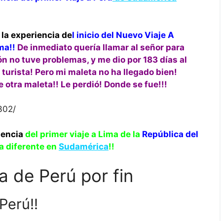
 la experiencia de
l inicio del Nuevo Viaje A
ma!!
De inmediato quería llamar al señor para
n no tuve problemas, y me dio por 183 días al
urista! Pero mi maleta no ha llegado bien!
otra maleta!! Le perdió! Donde se fue!!!
302/
iencia
del primer viaje a Lima de la
República del
da diferente en
Sudamérica
!!
a de Perú por fin
Perú!!