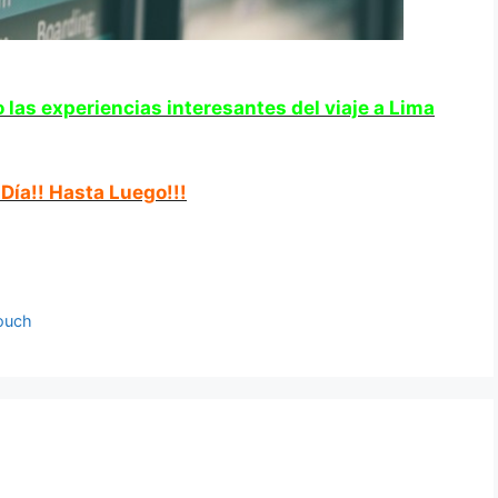
o las experiencias interesantes de
l viaje a Lima
ía!! Hasta Luego!!!
ouch