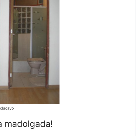
clacayo
a madolgada!