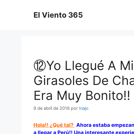
Saltar
al
El Viento 365
contenido
⑫Yo Llegué A Mi
Girasoles De Ch
Era Muy Bonito!!
9 de abril de 2016
por
Inajo
Hola!! ¿Qué tal?
Ahora estaba empezando
a llegar a Perú!! Una interesante experie