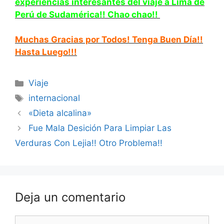
experiencias interesantes de
l viaje a Lima de
Perú de Sudamérica!! Chao chao!!
Muchas Gracias por Todos! Tenga Buen Día!!
Hasta Luego!!!
Categorías
Viaje
Etiquetas
internacional
«Dieta alcalina»
Fue Mala Desición Para Limpiar Las
Verduras Con Lejia!! Otro Problema!!
Deja un comentario
Comentario