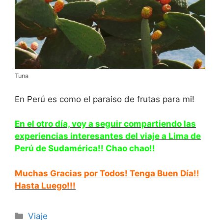
Tuna
En Perú es como el paraiso de frutas para mi!
En el otro día, voy a seguir compartiendo las
experiencias interesantes de
l viaje a Lima de
Perú de Sudamérica!! Chao chao!!
Muchas Gracias por Todos! Tenga Buen Día!!
Hasta Luego!!!
Categorías
Viaje