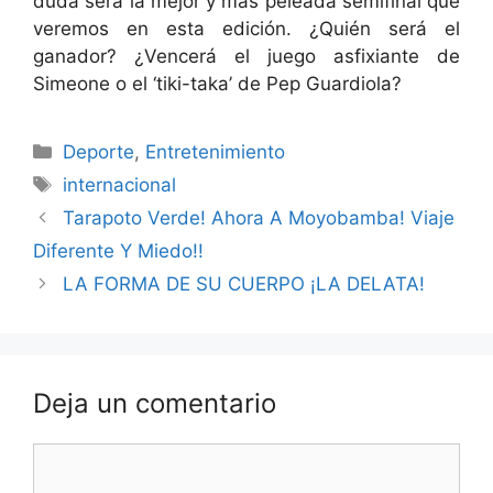
duda será la mejor y más peleada semifinal que
veremos en esta edición. ¿Quién será el
ganador? ¿Vencerá el juego asfixiante de
Simeone o el ‘tiki-taka’ de Pep Guardiola?
Categorías
Deporte
,
Entretenimiento
Etiquetas
internacional
Tarapoto Verde! Ahora A Moyobamba! Viaje
Diferente Y Miedo!!
LA FORMA DE SU CUERPO ¡LA DELATA!
Deja un comentario
Comentario