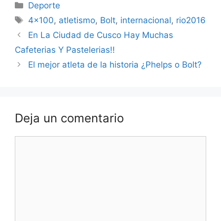
Categorías
Deporte
Etiquetas
4x100
,
atletismo
,
Bolt
,
internacional
,
rio2016
En La Ciudad de Cusco Hay Muchas
Cafeterias Y Pastelerias!!
El mejor atleta de la historia ¿Phelps o Bolt?
Deja un comentario
Comentario