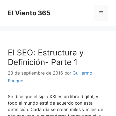
Saltar
al
El Viento 365
Menú
contenido
El SEO: Estructura y
Definición- Parte 1
23 de septiembre de 2016
por
Guillermo
Enrique
Se dice que el siglo XXI es un libro digital, y
todo el mundo está de acuerdo con esta
definición. Cada día se crean miles y miles de
páginas web, sus creadores tienen ante sí la