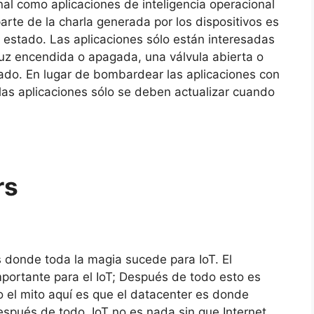
al como aplicaciones de inteligencia operacional
arte de la charla generada por los dispositivos es
l estado.
Las aplicaciones sólo están interesadas
uz encendida o apagada, una válvula abierta o
rado.
En lugar de bombardear las aplicaciones con
 las aplicaciones sólo se deben actualizar cuando
rs
 donde toda la magia sucede para IoT.
El
portante para el IoT;
Después de todo esto es
o el mito aquí es que el datacenter es donde
spués de todo, IoT no es nada sin que Internet