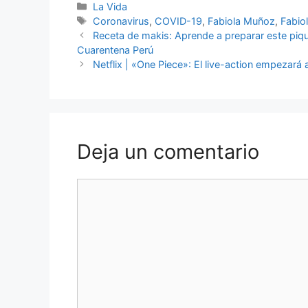
Categorías
La Vida
Etiquetas
Coronavirus
,
COVID-19
,
Fabiola Muñoz
,
Fabio
Receta de makis: Aprende a preparar este piqu
Cuarentena Perú
Netflix | «One Piece»: El live-action empezará
Deja un comentario
Comentario