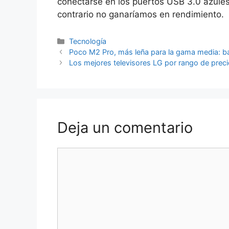
conectarse en los puertos USB 3.0 azules 
contrario no ganaríamos en rendimiento.
Categorías
Tecnología
Poco M2 Pro, más leña para la gama media: b
Los mejores televisores LG por rango de prec
Deja un comentario
Comentario