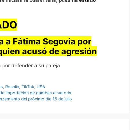
 iniciara la cuarentena, pues
ha estado
ADO
a a Fátima Segovia por
 quien acusó de agresión
a por defender a su pareja
os
,
Rosalía
,
TikTok
,
USA
de importación de gambas ecuatoria
nzamiento del próximo día 15 de julio