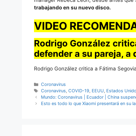
mánager Rebeca León, desde antes que se
trabajando en su nuevo disco.
VIDEO RECOMEND
Rodrigo González critic
defender a su pareja, a
Rodrigo González critica a Fátima Segovi
Categorías
Coronavirus
Etiquetas
Coronavirus
,
COVID-19
,
EEUU
,
Estados Unid
Mundo: Coronavirus | Ecuador | China suspen
Esto es todo lo que Xiaomi presentará en su la