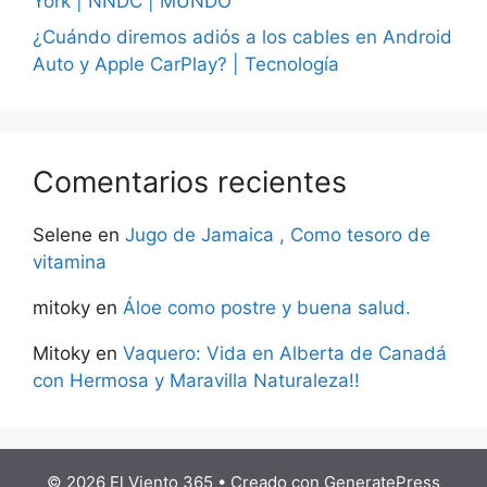
York | NNDC | MUNDO
¿Cuándo diremos adiós a los cables en Android
Auto y Apple CarPlay? | Tecnología
Comentarios recientes
Selene
en
Jugo de Jamaica , Como tesoro de
vitamina
mitoky
en
Áloe como postre y buena salud.
Mitoky
en
Vaquero: Vida en Alberta de Canadá
con Hermosa y Maravilla Naturaleza!!
© 2026 El Viento 365
• Creado con
GeneratePress