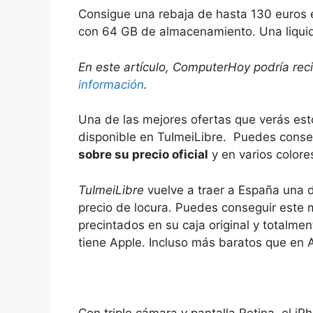
Consigue una rebaja de hasta 130 euros e
con 64 GB de almacenamiento. Una liquid
En este artículo, ComputerHoy podría rec
información
.
Una de las mejores ofertas que verás est
disponible en TuImeiLibre. Puedes cons
sobre su precio oficial
y en varios colore
TuImeiLibre
vuelve a traer a España una 
precio de locura. Puedes conseguir este 
precintados en su caja original y totalme
tiene Apple. Incluso más baratos que en
Con triple cámara y pantalla Retina, el i