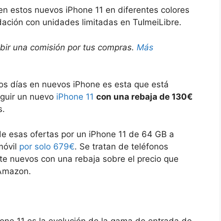
n estos nuevos iPhone 11 en diferentes colores
ación con unidades limitadas en TuImeiLibre.
ibir una comisión por tus compras.
Más
os días en nuevos iPhone es esta que está
eguir un nuevo
iPhone 11
con una rebaja de 130€
s.
de esas ofertas por un iPhone 11 de 64 GB a
móvil
por solo 679€
. Se tratan de teléfonos
nte nuevos con una rebaja sobre el precio que
 Amazon.
Phone 11 es la evolución de la gama de entrada de