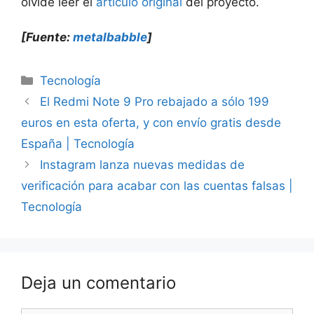
olvide leer el
artículo original
del proyecto.
[Fuente:
metalbabble
]
Categorías
Tecnología
El Redmi Note 9 Pro rebajado a sólo 199
euros en esta oferta, y con envío gratis desde
España | Tecnología
Instagram lanza nuevas medidas de
verificación para acabar con las cuentas falsas |
Tecnología
Deja un comentario