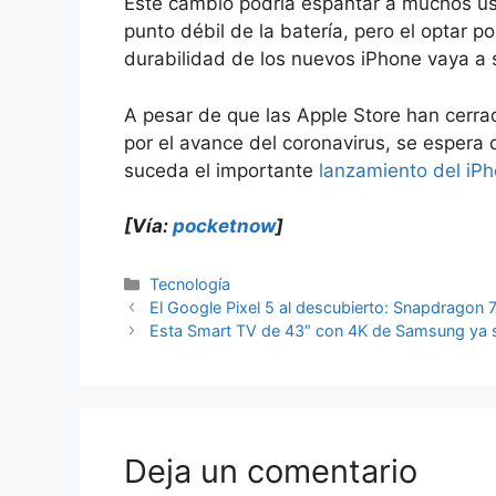
Este cambio podría espantar a muchos usu
punto débil de la batería, pero el optar p
durabilidad de los nuevos iPhone vaya a s
A pesar de que las Apple Store han cerr
por el avance del coronavirus, se espera 
suceda el importante
lanzamiento del iPh
[Vía:
pocketnow
]
Categorías
Tecnología
El Google Pixel 5 al descubierto: Snapdragon
Esta Smart TV de 43″ con 4K de Samsung ya so
Deja un comentario