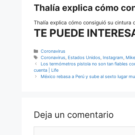
Thalía explica cómo con
Thalía explica cómo consiguió su cintura 
TE PUEDE INTERES
Categorías
Coronavirus
Etiquetas
Coronavirus
,
Estados Unidos
,
Instagram
,
Mik
Los termómetros pistola no son tan fiables c
cuenta | Life
México rebasa a Perú y sube al sexto lugar m
Deja un comentario
Comentario