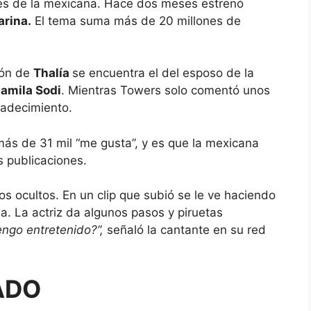
nes de la mexicana. Hace dos meses estrenó
arina.
El tema suma más de 20 millones de
ión de
Thalía
se encuentra el del esposo de la
amila Sodi
. Mientras Towers solo comentó unos
radecimiento.
 más de 31 mil “me gusta”, y es que la mexicana
s publicaciones.
s ocultos. En un clip que subió se le ve haciendo
a. La actriz da algunos pasos y piruetas
engo entretenido?”,
señaló la cantante en su red
ADO