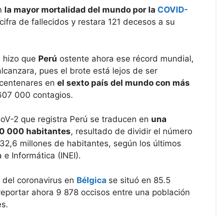
on
la mayor mortalidad del mundo por la
COVID-
cifra de fallecidos y restara 121 decesos a su
s hizo que
Perú
ostente ahora ese récord mundial,
canzara, pues el brote está lejos de ser
 centenares en
el sexto país del mundo con más
607 000 contagios.
CoV-2 que registra Perú se traducen en
una
00 000 habitantes
, resultado de dividir el número
32,6 millones de habitantes, según los últimos
 e Informática (INEI).
d del coronavirus en
Bélgica
se situó en 85.5
eportar ahora 9 878 occisos entre una población
es.