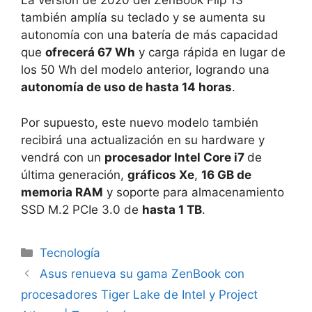
La versión de 2020 del ZenBook Flip 13
también amplía su teclado y se aumenta su
autonomía con una batería de más capacidad
que
ofrecerá 67 Wh
y carga rápida en lugar de
los 50 Wh del modelo anterior, logrando una
autonomía de uso de hasta 14 horas
.
Por supuesto, este nuevo modelo también
recibirá una actualización en su hardware y
vendrá con un
procesador Intel Core i7
de
última generación,
gráficos Xe
,
16 GB de
memoria RAM
y soporte para almacenamiento
SSD M.2 PCIe 3.0 de
hasta 1 TB
.
Categorías
Tecnología
Asus renueva su gama ZenBook con
procesadores Tiger Lake de Intel y Project