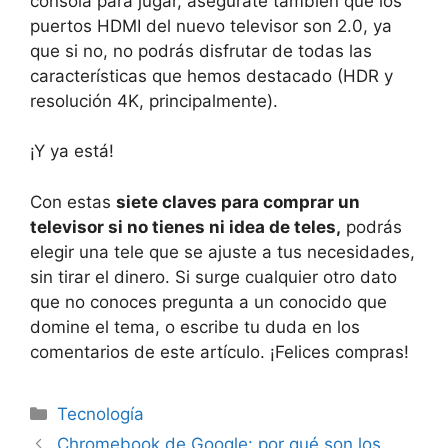
consola para jugar, asegúrate también que los
puertos HDMI del nuevo televisor son 2.0, ya
que si no, no podrás disfrutar de todas las
características que hemos destacado (HDR y
resolución 4K, principalmente).
¡Y ya está!
Con estas
siete claves para comprar un
televisor si no tienes ni idea de teles,
podrás
elegir una tele que se ajuste a tus necesidades,
sin tirar el dinero. Si surge cualquier otro dato
que no conoces pregunta a un conocido que
domine el tema, o escribe tu duda en los
comentarios de este artículo. ¡Felices compras!
Categorías
Tecnología
Chromebook de Google: por qué son los