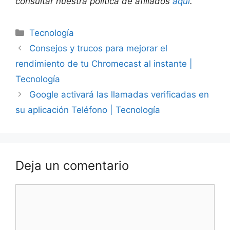
consultar nuestra política de afiliados
aquí
.
Categorías
Tecnología
Consejos y trucos para mejorar el
rendimiento de tu Chromecast al instante |
Tecnología
Google activará las llamadas verificadas en
su aplicación Teléfono | Tecnología
Deja un comentario
Comentario