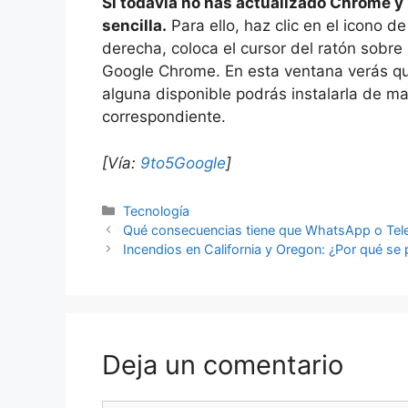
Si todavía no has actualizado Chrome y
sencilla.
Para ello, haz clic en el icono d
derecha, coloca el cursor del ratón sobre
Google Chrome. En esta ventana verás que
alguna disponible podrás instalarla de m
correspondiente.
[Vía:
9to5Google
]
Categorías
Tecnología
Qué consecuencias tiene que WhatsApp o Tele
Incendios en California y Oregon: ¿Por qué s
Deja un comentario