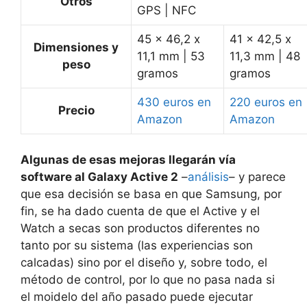
Otros
GPS | NFC
45 x 46,2 x
41 x 42,5 x
Dimensiones y
11,1 mm | 53
11,3 mm | 48
peso
gramos
gramos
430 euros en
220 euros en
Precio
Amazon
Amazon
Algunas de esas mejoras llegarán vía
software al Galaxy Active 2
–
análisis
– y parece
que esa decisión se basa en que Samsung, por
fin, se ha dado cuenta de que el Active y el
Watch a secas son productos diferentes no
tanto por su sistema (las experiencias son
calcadas) sino por el diseño y, sobre todo, el
método de control, por lo que no pasa nada si
el moidelo del año pasado puede ejecutar