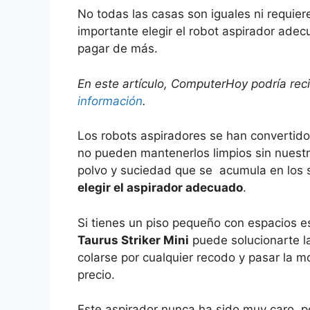
No todas las casas son iguales ni requie
importante elegir el robot aspirador ad
pagar de más.
En este artículo, ComputerHoy podría rec
información
.
Los robots aspiradores se han convertido
no pueden mantenerlos limpios sin nuest
polvo y suciedad que se acumula en los s
elegir el aspirador adecuado
.
Si tienes un piso pequeño con espacios es
Taurus Striker Mini
puede solucionarte la
colarse por cualquier recodo y pasar la m
precio.
Este aspirador nunca ha sido muy caro, p