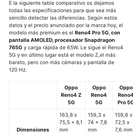
E la siguiente tabla comparativo os dejamos
todas las especificaciones para que sea más
sencillo detectar las diferencias. Según estos
datos y el precio anunciado por la marca hoy, el
modelo más premium es el
Reno4 Pro 5G, con
pantalla AMOLED, procesador Snapdragon
765G
y carga rápida de 65W. Le sigue el Reno4
5G y en último lugar está el modelo Z,el más
barato, pero con más cámaras y pantalla de
120 Hz.
Oppo
Oppo
Oppo
Reno4 Z
Reno4
Reno
5G
5G
Pro 5
163,8 x
159,3 x
159,6 x
75,5 x 8,1
74 x 7,8
72,5 x
Dimensiones
mm
mm
7,6 mm