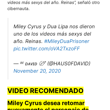
videos más sexys del año. Reinas”,
señaló otro
cibernauta.
Miley Cyrus y Dua Lipa nos dieron
uno de los videos más sexys del
año. Reinas.
#MileyDuaPrisoner
pic.twitter.com/oVA2TxzoFF
— ᴮᴱ ᴅᴀᴠɪᴅ 〄⁷ (@HAUS0FDAVID)
November 20, 2020
VIDEO RECOMENDADO
Miley Cyrus desea retomar
nuevamente el personaje de