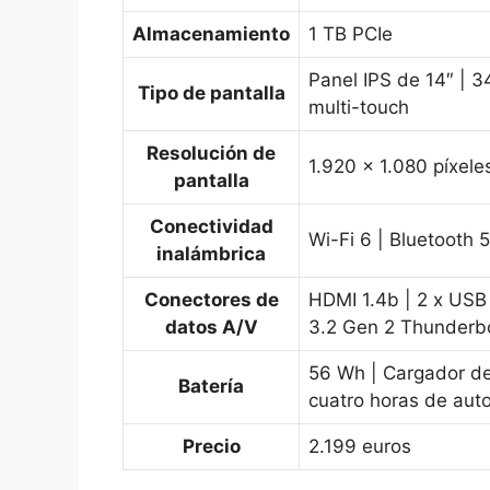
Almacenamiento
1 TB PCIe
Panel IPS de 14″ | 34
Tipo de pantalla
multi-touch
Resolución de
1.920 x 1.080 píxele
pantalla
Conectividad
Wi-Fi 6 | Bluetooth 5
inalámbrica
Conectores de
HDMI 1.4b | 2 x USB
datos A/V
3.2 Gen 2 Thunderbo
56 Wh | Cargador de
Batería
cuatro horas de aut
Precio
2.199 euros