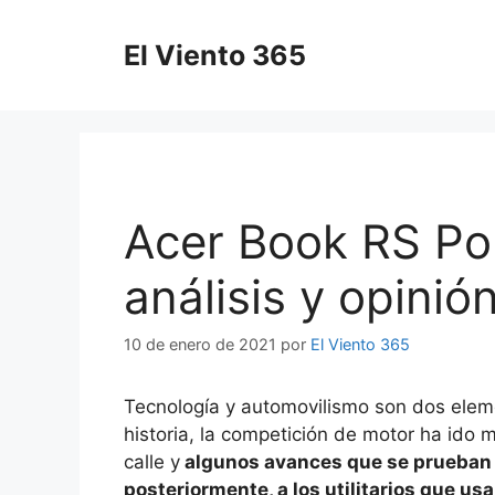
Saltar
al
El Viento 365
contenido
Acer Book RS Po
análisis y opinió
10 de enero de 2021
por
El Viento 365
Tecnología y automovilismo son dos eleme
historia, la competición de motor ha ido 
calle y
algunos avances que se prueban o
posteriormente, a los utilitarios que usa