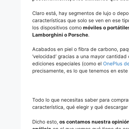
Claro está, hay segmentos de lujo o depo
características que solo se ven en ese ti
los dispositivos como
móviles o portátile
Lamborghini o Porsche
.
Acabados en piel o fibra de carbono, paq
‘velocidad’ gracias a una mayor cantida
ediciones especiales (como el
OnePlus d
precisamente, es lo que tenemos en este p
Todo lo que necesitas saber para comprar 
característica, qué elegir y qué descarga
Dicho esto,
os contamos nuestra opinión
análisis
en el que vemos qué tiene de espe