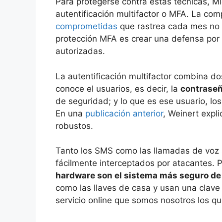
Para protegerse contra estas técnicas, M
autentificación multifactor o MFA. La co
comprometidas
que rastrea cada mes no u
protección MFA es crear una defensa por 
autorizadas.
La autentificación multifactor combina d
conoce el usuarios, es decir, la
contrase
de seguridad; y lo que es ese usuario, lo
En una
publicación anterior
, Weinert exp
robustos.
Tanto los SMS como las llamadas de voz s
fácilmente interceptados por atacantes. P
hardware son el sistema más seguro d
como las llaves de casa y usan una clave 
servicio online que somos nosotros los q