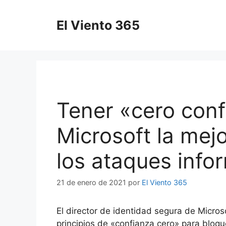
Saltar
al
El Viento 365
contenido
Tener «cero conf
Microsoft la mej
los ataques info
21 de enero de 2021
por
El Viento 365
El director de identidad segura de Micros
principios de «confianza cero» para bloq