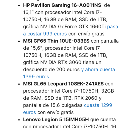
HP Pavilion Gaming 16-A0011NS
de
16,1″ con procesador Intel Core i7-
10750H, 16GB de RAM; SSD de 1TB,
gráfica NVIDIA GeForce GTX 1660Ti
pasa
a costar 999 euros
con envío gratis
MSI GF65 Thin 10UE-033ES
con pantalla
de 15,6″, procesador Intel Core i7-
10750H, 16GB de RAM, SSD de 1TB,
gráfica NVIDIA RTX 3060 tiene un
descuento de 200 euros
y ahora cuesta
1399 euros
MSI GL65 Leopard 10SEK-241XES
con
procesador Intel Core i7-10750H, 32GB
de RAM, SSD de 1TB, RTX 2060 y
pantalla de 15,6 pulgadas
cuesta 1299
euros
con envío gratis
Lenovo Legion 5 15IMH05H
que cuenta
con procesador Intel Core i7-10750H, 16