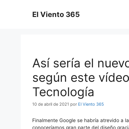
Saltar
al
El Viento 365
contenido
Así sería el nue
según este vídeo
Tecnología
10 de abril de 2021
por
El Viento 365
Finalmente Google se habría atrevido a la
conoceríamos gran parte del diseño graci