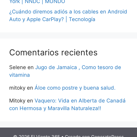
York | NNDC | MUNDO
¿Cuándo diremos adiós a los cables en Android
Auto y Apple CarPlay? | Tecnología
Comentarios recientes
Selene
en
Jugo de Jamaica , Como tesoro de
vitamina
mitoky
en
Áloe como postre y buena salud.
Mitoky
en
Vaquero: Vida en Alberta de Canadá
con Hermosa y Maravilla Naturaleza!!
© 2026 El Viento 365
• Creado con
GeneratePress