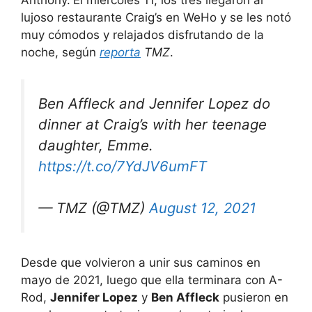
Anthony.
El miércoles 11, los tres llegaron al
lujoso restaurante Craig’s en WeHo y se les notó
muy cómodos y relajados disfrutando de la
noche, según
reporta
TMZ
.
Ben Affleck and Jennifer Lopez do
dinner at Craig’s with her teenage
daughter, Emme.
https://t.co/7YdJV6umFT
— TMZ (@TMZ)
August 12, 2021
Desde que volvieron a unir sus caminos en
mayo de 2021, luego que ella terminara con A-
Rod,
Jennifer Lopez
y
Ben Affleck
pusieron en