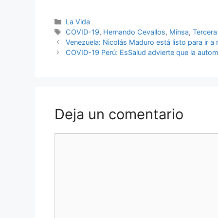
Categorías
La Vida
Etiquetas
COVID-19
,
Hernando Cevallos
,
Minsa
,
Tercera
Venezuela: Nicolás Maduro está listo para ir 
COVID-19 Perú: EsSalud advierte que la autom
Deja un comentario
Comentario