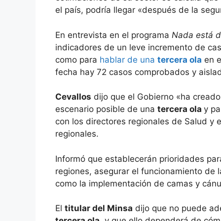
el país, podría llegar «después de la se
En entrevista en el programa
Nada está d
indicadores de un leve incremento de ca
como para
hablar de una
tercera ola
en e
fecha hay 72 casos comprobados y aislado
Cevallos
dijo que el Gobierno «ha creado 
escenario posible de una
tercera ola
y pa
con los directores regionales de Salud y
regionales.
Informó que establecerán prioridades pa
regiones, asegurar el funcionamiento de l
como la implementación de camas y cánulas
El
titular del Minsa
dijo que no puede ade
tercera ola
, y que ello dependerá de cóm