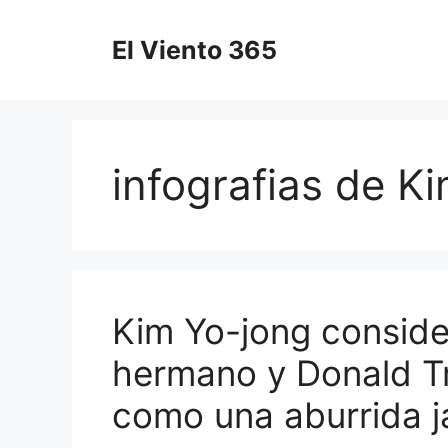
Saltar
al
El Viento 365
contenido
infografias de K
Kim Yo-jong conside
hermano y Donald Tr
como una aburrida 