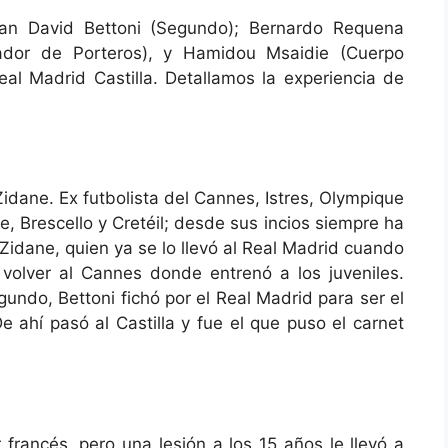
ían David Bettoni (Segundo); Bernardo Requena
enador de Porteros), y Hamidou Msaidie (Cuerpo
eal Madrid Castilla. Detallamos la experiencia de
dane. Ex futbolista del Cannes, Istres, Olympique
, Brescello y Cretéil; desde sus incios siempre ha
idane, quien ya se lo llevó al Real Madrid cuando
 volver al Cannes donde entrenó a los juveniles.
undo, Bettoni fichó por el Real Madrid para ser el
De ahí pasó al Castilla y fue el que puso el carnet
rancés, pero una lesión a los 15 años le llevó a