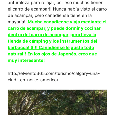
anturaleza para relajar, por eso muchos tienen
el carro de acampar!! Nunca había visto el carro
de acampar, pero canadiense tiene en la
mayoría!!
Mucha canadiense viaja mediante el
carro de acampar, y puede dormir y cocinar
dentro del carro de acampar, pero lleva la
tienda de cámping y los instrumentos del
barbacoa! Si!! Canadiense le gusta todo
natural!! En los ojos de Japonés, creo que
muy interesante!
http://elviento365.com/turismo/calgary-una-
ciud…en-norte-america/