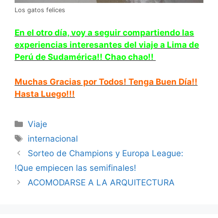
Los gatos felices
En el otro día, voy a seguir compartiendo las
experiencias interesantes de
l viaje a Lima de
Perú de Sudamérica!! Chao chao!!
Muchas Gracias por Todos! Tenga Buen Día!!
Hasta Luego!!!
Categorías
Viaje
Etiquetas
internacional
Sorteo de Champions y Europa League:
!Que empiecen las semifinales!
ACOMODARSE A LA ARQUITECTURA