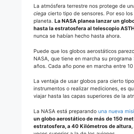
La atmósfera terrestre nos protege de u
ciega
cierto tipo de sensores. Por eso los
planeta.
La NASA planea lanzar un globo
hasta la estratosfera al telescopio AS
nunca se habían hecho hasta ahora.
Puede que los globos aerostáticos parezc
NASA, que tiene en marcha su programa
años. Cada año pone en marcha entre 10 y
La ventaja de usar globos para cierto tip
instrumentos o realizar mediciones, es q
viajar hasta las capas superiores de la at
La NASA está preparando
una nueva mis
un globo aerostático de más de 150 metr
estratosfera, a 40 Kilómetros de altura
veces superior a la de los aviones.