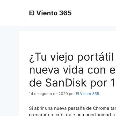
Saltar
al
El Viento 365
contenido
¿Tu viejo portáti
nueva vida con e
de SanDisk por 1
14 de agosto de 2020
por
El Viento 365
Si abrir una nueva pestaña de Chrome ta
preparar un café, dale una oportunidad a