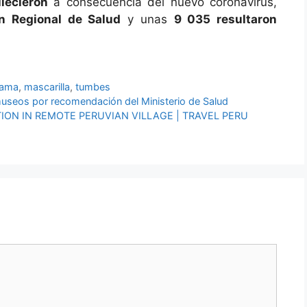
lecieron
a consecuencia del nuevo coronavirus,
ón Regional de Salud
y unas
9 035 resultaron
Lama
,
mascarilla
,
tumbes
 museos por recomendación del Ministerio de Salud
N IN REMOTE PERUVIAN VILLAGE | TRAVEL PERU