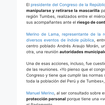
El
presidente del Congreso de la Repúbl
manipularse y retirarse la mascarilla
pa
región Tumbes, realizados entre el miérco
sus acompañantes ante el
riesgo de con
Merino de Lama, representante de la r
diversos eventos de índole pública
, ent
centro poblado Andrés Araujo Morán, una
otra, una reunión
autoridades municipal
Una de esas acciones, incluso, fue cuest
de las reuniones. «Yo pienso que el congr
Congreso y tiene que cumplir las normas s
toda la población del Perú y de Tumbes»
Manuel Merino
, al ser consultado sobre e
protección personal
porque tiene una «v
el Parlamento.