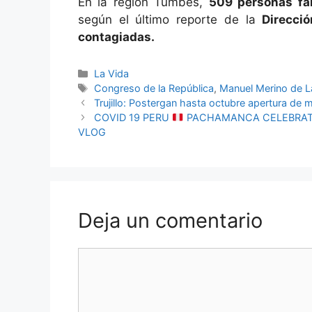
En la región Tumbes,
509 personas fal
según el último reporte de la
Direcci
contagiadas.
Categorías
La Vida
Etiquetas
Congreso de la República
,
Manuel Merino de 
Trujillo: Postergan hasta octubre apertura de
COVID 19 PERU
PACHAMANCA CELEBRATIO
VLOG
Deja un comentario
Comentario