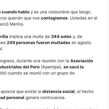
la cuando hablo
y es una costumbre que tengo.
ros querrán que nos
contagiemos
. Ustedes en el
marcó Merino.
illa
implica una multa de
344 soles
y, de
mbes
249 personas fueron multadas
en agosto
l.
Congreso, durante una reunión con la
Asociación
dustriales del Perú
(Apemipe),
se sacó la
pitió cuando se reunió con un grupo de
aprecia que existe la
distancia social
, el hecho
ad personal
genera controversia.