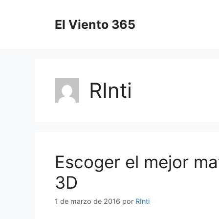
Saltar
al
El Viento 365
contenido
RInti
Escoger el mejor mat
3D
1 de marzo de 2016
por
RInti