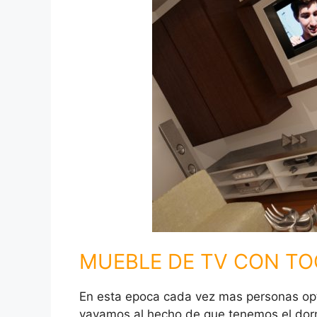
MUEBLE DE TV CON T
En esta epoca cada vez mas personas opta
vayamos al hecho de que tenemos el dormit