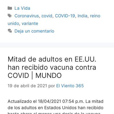
Categorías
La Vida
Etiquetas
Coronavirus
,
covid
,
COVID-19
,
India
,
reino
unido
,
variante
Deja un comentario
Mitad de adultos en EE.UU.
han recibido vacuna contra
COVID | MUNDO
19 de abril de 2021
por
El Viento 365
Actualizado el 18/04/2021 07:54 p.m. La mitad
de los adultos en Estados Unidos han recibido
hasta ahora al menos una dosis de la vacuna