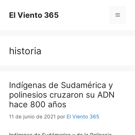
Saltar
al
El Viento 365
Menú
contenido
historia
Indígenas de Sudamérica y
polinesios cruzaron su ADN
hace 800 años
11 de junio de 2021
por
El Viento 365
Indígenas de Sudámerica y de la Polinesia